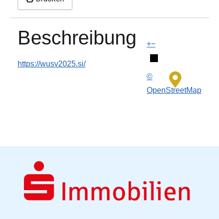
Beschreibung
+
−
https://wusv2025.si/
©
OpenStreetMap